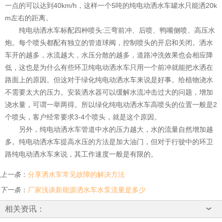
一点的可以达到40km/h，这样一个5吨的纯电动洒水车罐水只能洒20k
m左右的距离。
纯电动洒水车标配四种喷头:三弯前冲、后喷、鸭嘴侧喷、高压水
炮。每个喷头都配有独立的管道球阀，控制喷头的开启和关闭。洒水
车开的越多，水流越大，水压分散的越多，道路冲洗效果也会相应降
低，这也是为什么有些环卫纯电动洒水车只用一个前冲就能把水洒在
路面上的原因。但这对于绿化纯电动洒水车来说是好事。给植物浇水
不需要太大的压力。安装洒水器可以缓解水流冲击过大的问题，增加
浇水量，可谓一举两得。所以绿化纯电动洒水车高喷头的位置一般是2
个喷头，客户经常要求3-4个喷头，就是这个原因。
另外，纯电动洒水车管道中水的压力越大，水的流量自然增加越
多。纯电动洒水车提高水压的方法是加大油门，但对于行驶中的环卫
路纯电动洒水车来说，其工作速度一般是有限的。
上一条
：
分享洒水车常见故障的解决方法
下一条
：
厂家浅谈新能源洒水车水泵流量是多少
相关资讯：