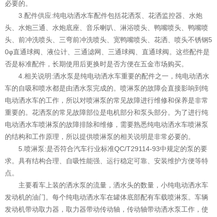
必要的。
3.配件供应:纯电动洒水车配件包括花洒泵、花洒监控器、水炮
头、水炮三通、水炮底座、音乐喇叭、淋浴喷头、鸭嘴喷头、鸭嘴喷
头、前冲洗喷头、三弯前冲洗喷头、宽鸭嘴喷头、花洒、喷头不锈钢5
0φ直通球阀、液位计、三通滤网、三通球阀、直通球阀。这些配件是
否是标准配件，长期使用后更换时是否方便在五金市场购买。
4.相关说明:洒水泵是纯电动洒水车重要的配件之一，纯电动洒水
车的自吸和喷水都是由洒水泵完成的。喷淋泵的故障会直接影响到纯
电动洒水车的工作，所以对喷淋泵的常见故障进行维修和保养是非常
重要的。花洒泵的常见故障部位是电机部分和泵头部分。为了进行纯
电动洒水车喷淋泵的故障排除和维修，需要熟悉纯电动洒水车喷淋泵
的结构和工作原理，所以提供喷淋泵的相关说明是非常必要的。
5.喷淋泵:是否符合汽车行业标准QC/T29114-93中规定的泵的要
求。具有结构合理、自吸性能强、运行稳定可靠、安装维护方便等特
点。
主要看车上装的洒水泵的流量，洒水头的数量，小纯电动洒水车
发动机的油门。每个纯电动洒水车在罐体底部配有车载喷淋泵。车辆
发动机带动取力器，取力器带动传动轴，传动轴带动洒水泵工作，使