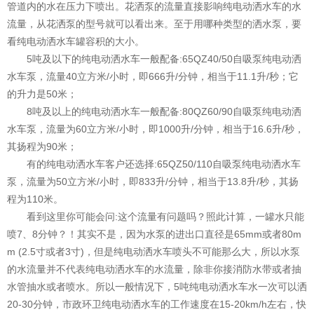
管道内的水在压力下喷出。花洒泵的流量直接影响纯电动洒水车的水
流量，从花洒泵的型号就可以看出来。至于用哪种类型的洒水泵，要
看纯电动洒水车罐容积的大小。
5吨及以下的纯电动洒水车一般配备:65QZ40/50自吸泵纯电动洒
水车泵，流量40立方米/小时，即666升/分钟，相当于11.1升/秒；它
的升力是50米；
8吨及以上的纯电动洒水车一般配备:80QZ60/90自吸泵纯电动洒
水车泵，流量为60立方米/小时，即1000升/分钟，相当于16.6升/秒，
其扬程为90米；
有的纯电动洒水车客户还选择:65QZ50/110自吸泵纯电动洒水车
泵，流量为50立方米/小时，即833升/分钟，相当于13.8升/秒，其扬
程为110米。
看到这里你可能会问:这个流量有问题吗？照此计算，一罐水只能
喷7、8分钟？！其实不是，因为水泵的进出口直径是65mm或者80m
m (2.5寸或者3寸)，但是纯电动洒水车喷头不可能那么大，所以水泵
的水流量并不代表纯电动洒水车的水流量，除非你接消防水带或者抽
水管抽水或者喷水。所以一般情况下，5吨纯电动洒水车水一次可以洒
20-30分钟，市政环卫纯电动洒水车的工作速度在15-20km/h左右，快