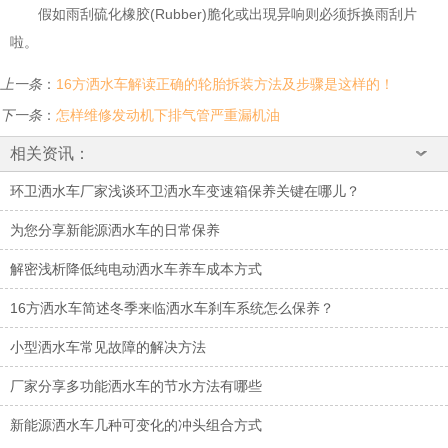
假如雨刮硫化橡胶(Rubber)脆化或出現异响则必须拆换雨刮片
啦。
上一条
：
16方洒水车解读正确的轮胎拆装方法及步骤是这样的！
下一条
：
怎样维修发动机下排气管严重漏机油
相关资讯：
环卫洒水车厂家浅谈环卫洒水车变速箱保养关键在哪儿？
为您分享新能源洒水车的日常保养
解密浅析降低纯电动洒水车养车成本方式
16方洒水车简述冬季来临洒水车刹车系统怎么保养？
小型洒水车常见故障的解决方法
厂家分享多功能洒水车的节水方法有哪些
新能源洒水车几种可变化的冲头组合方式