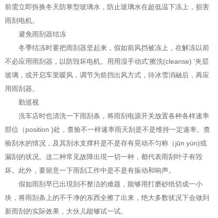
前需立即拆换冬天防寒型玻璃水，防止玻璃水在超低温下冻上，损害
雨刮电机。
避免雨刮器结冻
冬季结冻时要把雨刮器坚起来，假如前风挡被冻上，在解冻以前
不必应用雨刮器，以防毁坏电机。用用湿手动式'擦洗(cleanse) '夹层
玻璃，或开启车里暧风，调节为前挡出风方式，待冰雪消融后，再应
用雨刮器。
勤巡视
洗车店时也清洗一下雨刮条，将雨刮电源开关放置各种各样速率
部位（position )处，查验不一样速率雨天刮是不是维持一定速率。查
验刮水的情况，及其刮水支撑杆是不是存有晃动不匀称（jūn yún)或
漏刮的状况。这二种常见故障出現一切一种，都代表雨刮叶子有毁
坏。此外，要留意一下雨刮工作中是不是有振动和响声。
假如雨刮早已出現刮不整洁的难题，能够用打磨砂纸切成一小
块，将雨刮条上的不干净的东西全擦了出来，绝大多数状况下会做到
新雨刮的实际效果，大伙儿能够试一试。