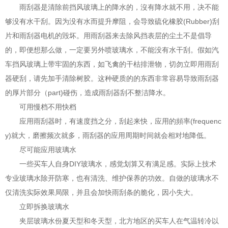
雨刮器是清除前挡风玻璃上的降水的，沒有降水就不用，决不能
够没有水干刮。因为没有水而提升摩阻，会导致硫化橡胶(Rubber)刮
片和雨刮器电机的毁坏。用雨刮器来去除风挡表层的尘土不是倡导
的，即便想那么做，一定要另外喷玻璃水，不能没有水干刮。假如汽
车挡风玻璃上带牢固的东西，如飞禽的干枯排泄物，切勿立即用雨刮
器硬刮，请先加手清除树胶。这种硬质的的东西非常容易导致雨刮器
的厚片部分（part)碰伤，造成雨刮器刮不整洁降水。
可用慢档不用快档
应用雨刮器时，有速度挡之分，刮起来快，应用的頻率(frequenc
y)就大，磨擦频次就多，雨刮器的应用周期时间就会相对地降低。
尽可能应用玻璃水
一些买车人自身DIY玻璃水，感觉划算又有满足感。实际上技术
专业玻璃水除开防寒，也有清洗、维护保养的功效。自做的玻璃水不
仅清洗实际效果局限，并且会加快雨刮条的脆化，因小失大。
立即拆换玻璃水
夹层玻璃水份夏天型和冬天型，北方地区的买车人在气温转冷以