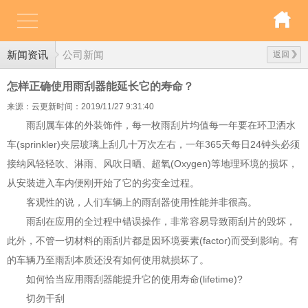
新闻资讯
公司新闻
返回
怎样正确使用雨刮器能延长它的寿命？
来源：云更新
时间：2019/11/27 9:31:40
雨刮属车体的外装饰件，每一枚雨刮片均值每一年要在环卫洒水
车(sprinkler)夹层玻璃上刮几十万次左右，一年365天每日24钟头必须
接纳风轻轻吹、淋雨、风吹日晒、超氧(Oxygen)等地理环境的损坏，
从安裝进入车内便刚开始了它的劣变全过程。
客观性的说，人们车辆上的雨刮器使用性能并非很高。
雨刮在应用的全过程中错误操作，非常容易导致雨刮片的毁坏，
此外，不管一切材料的雨刮片都是因环境要素(factor)而受到影响。有
的车辆乃至雨刮本质还没有如何使用就损坏了。
如何恰当应用雨刮器能提升它的使用寿命(lifetime)?
切勿干刮