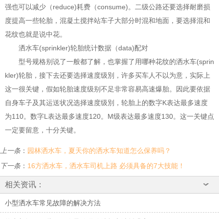
强也可以减少（reduce)耗费（consume)。二级公路还要选择耐磨损
度提高一些轮胎，混凝土搅拌站车子大部分时混和地面，要选择混和
花纹也就是说中花。
洒水车(sprinkler)轮胎统计数据（data)配对
型号规格别说了一般都了解，也掌握了用哪种花纹的洒水车(sprin
kler)轮胎，接下去还要选择速度级別，许多买车人不以为意，实际上
这一很关键，假如轮胎速度级别不足非常容易高速爆胎。因此要依据
自身车子及其运送状况选择速度级別，轮胎上的数字K表达最多速度
为110。数字L表达最多速度120。M级表达最多速度130。这一关键点
一定要留意，十分关键。
上一条
：
园林洒水车，夏天你的洒水车知道怎么保养吗？
下一条
：
16方洒水车，洒水车司机上路 必须具备的7大技能！
相关资讯：
小型洒水车常见故障的解决方法