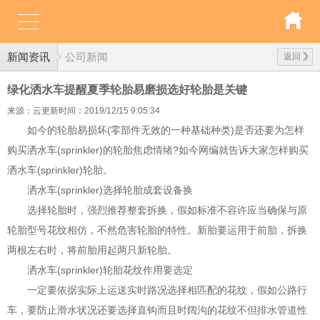
新闻资讯
公司新闻
返回
绿化洒水车提醒夏季轮胎易磨损选好轮胎是关键
来源：云更新
时间：2019/12/15 9:05:34
如今的轮胎易损坏(零部件无效的一种基础种类)是否还要为怎样
购买洒水车(sprinkler)的轮胎焦虑情绪?如今网编就告诉大家怎样购买
洒水车(sprinkler)轮胎。
洒水车(sprinkler)选择轮胎成套设备换
选择轮胎时，强烈推荐整套拆换，假如标准不容许应当确保与原
轮胎型号花纹相仿，不然危害轮胎的特性。新胎要运用于前胎，拆换
两根左右时，将前胎用起两只新轮胎。
洒水车(sprinkler)轮胎花纹作用要选定
一定要依据实际上运送实时路况选择相匹配的花纹，假如公路行
车，要防止滑水状况还要选择直钩而且时阔沟的花纹不但排水管道性