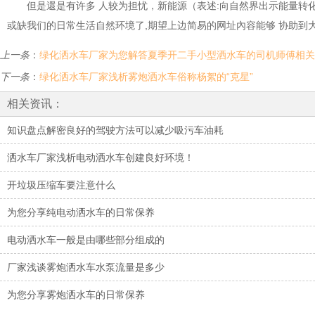
但是還是有许多 人较为担忧，新能源（表述:向自然界出示能量转化的
或缺我们的日常生活自然环境了,期望上边简易的网址內容能够 协助到大
上一条
：
绿化洒水车厂家为您解答夏季开二手小型洒水车的司机师傅相关
下一条
：
绿化洒水车厂家浅析雾炮洒水车俗称杨絮的“克星”
相关资讯：
知识盘点解密良好的驾驶方法可以减少吸污车油耗
洒水车厂家浅析电动洒水车创建良好环境！
开垃圾压缩车要注意什么
为您分享纯电动洒水车的日常保养
电动洒水车一般是由哪些部分组成的
厂家浅谈雾炮洒水车水泵流量是多少
为您分享雾炮洒水车的日常保养