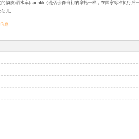
物质)洒水车(sprinkler)是否会像当初的摩托一样，在国家标准执
伙儿.
信息