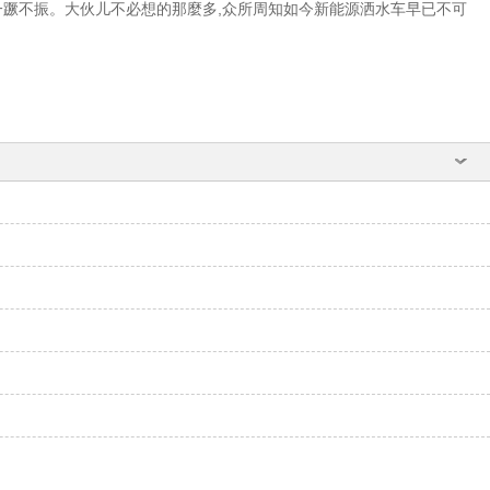
行后一蹶不振。大伙儿不必想的那麼多,众所周知如今新能源洒水车早已不可