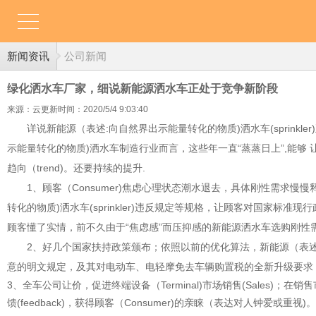
新闻资讯
公司新闻
绿化洒水车厂家，细说新能源洒水车正处于竞争新阶段
来源：云更新
时间：2020/5/4 9:03:40
详说新能源（表述:向自然界出示能量转化的物质)洒水车(sprinkl
示能量转化的物质)洒水车制造行业而言，这些年一直“蒸蒸日上”,能够
趋向（trend)。还要持续的提升.
1、顾客（Consumer)焦虑心理状态潮水退去，具体刚性需求
转化的物质)洒水车(sprinkler)违反规定等规格，让顾客对国家标
顾客懂了实情，前不久由于“焦虑感”而压抑感的新能源洒水车选购刚性
2、好几个国家扶持政策颁布；依照以前的优化算法，新能源（表述:
意的明文规定，及其对电动车、电轻摩免去车辆购置税的全新升级要求，这种
3、全车公司让价，促进终端设备（Terminal)市场销售(Sales)
馈(feedback)，获得顾客（Consumer)的亲睐（表达对人钟爱或重视)。