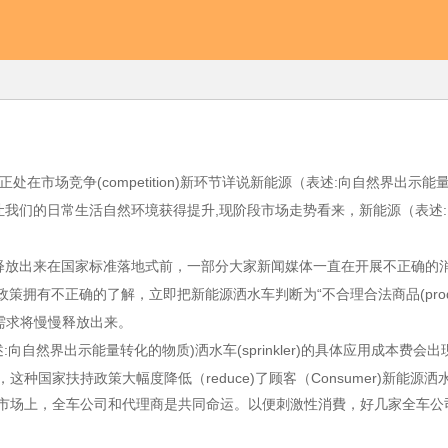
er)正处在市场竞争(competition)新环节详说新能源（表述:向自然
 让我们的日常生活自然环境获得提升,现阶段市场走势看来，新能源（表
慢慢释放出来在国家标准落地式前，一部分大家新闻媒体一直在开展不正确的消
准现行政策拥有不正确的了解，立即把新能源洒水车判断为“不合理合法商品(pr
需求将慢慢释放出来。
向自然界出示能量转化的物质)洒水车(sprinkler)的具体应用成本
国家扶持政策大幅度降低（reduce)了顾客（Consumer)新能源
；在销售市场上，全车公司和代理商是共同命运。以便刺激性消費，好几家全车公司