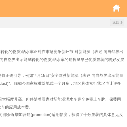
返回
界出示能量转化的物质)洒水车正处在市场竞争新环节,对新能源（表述:向自然界出
述:向自然界出示能量转化的物质)洒水车的销售量早已优质显著的转好发展
費正确引导，例如“4月15日”安全驾驶新能源（表述:向自然界出示能量
oduct)”。现如今国家标准落地式一个月多，地区具体实行状况也让许多
费会出現大幅度升高。但伴随着國家对新能源洒水车完全免费上车牌、保费同
洒水车的应用成本费。
都会近增加营销(promotion)适用幅度，获得了十分显著的具体意见反