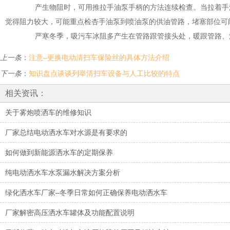
产生物阻时，可用推拉手油泵手柄的方法连续检查。当拉着手油
觉得阻力较大，可能重点检杏手油泵到喷油泵的供油管路，堵塞部位可
严寒冬季，吸污车冰阻多产生在管路跟管接头处，暖跟管路、
上一条
：
注意–更换电动清扫车保险丝的具体方法介绍
下一条
：
知识盘点谈谈列举清扫车设备与人工比较的特点
相关资讯：
关于雾炮喷洒车的维修知识
厂家总结电动洒水车对水源是有要求的
如何做到新能源洒水车的定期保养
纯电动洒水车水泵漏水解决方案分析
绿化洒水车厂家–冬季日常如何正确保养电动洒水车
厂家解密高压洒水车罐体及功能配置说明