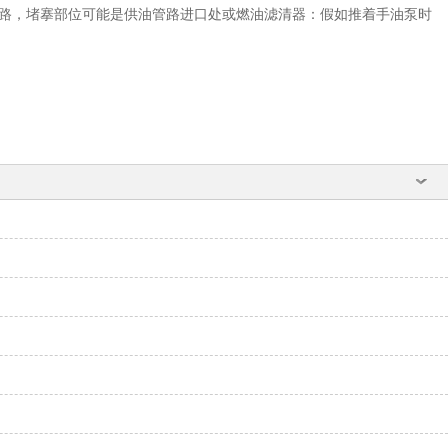
路，堵搴部位可能是供油管路进口处或燃油滤清器：假如推着手油泵时