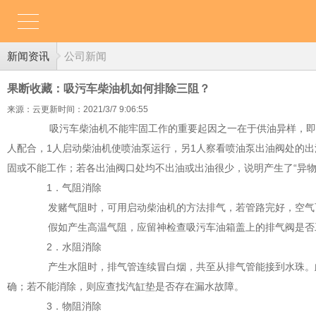
新闻资讯
公司新闻
果断收藏：吸污车柴油机如何排除三阻？
来源：云更新
时间：2021/3/7 9:06:55
吸污车柴油机不能牢固工作的重要起因之一在于供油异样，即油路产
人配合，1人启动柴油机使喷油泵运行，另1人察看喷油泵出油阀处的出
固或不能工作；若各出油阀口处均不出油或出油很少，说明产生了“异物
1．气阻消除
发赌气阻时，可用启动柴油机的方法排气，若管路完好，空气可
假如产生高温气阻，应留神检查吸污车油箱盖上的排气阀是否
2．水阻消除
产生水阻时，排气管连续冒白烟，共至从排气管能接到水珠。此
确；若不能消除，则应查找汽缸垫是否存在漏水故障。
3．物阻消除