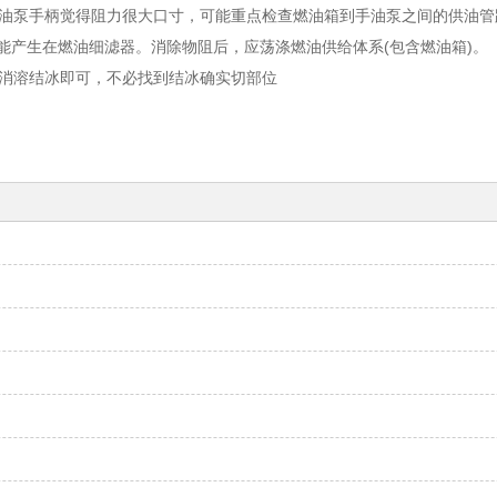
泵手柄觉得阻力很大口寸，可能重点检查燃油箱到手油泵之间的供油管
能产生在燃油细滤器。消除物阻后，应荡涤燃油供给体系(包含燃油箱)。
消溶结冰即可，不必找到结冰确实切部位