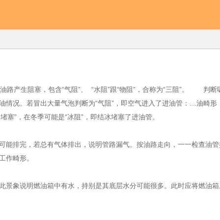
生阻塞，包含“气阻”、 “水阻”跟“物阻”，合称为“三阻”。 判断
油情况。若冒出大量气泡判断为“气阻”，即空气进入了进油管：…油畸形
堵塞”，在冬季可能是“冰阻”，即结冰堵塞了进油管。
能排完，若总有气体排出，说明管路漏气。按油路走向，一一检查油管
工作畸形。
景象说明燃油箱中有水，持别是其底层水分可能很多。此时应将燃油箱