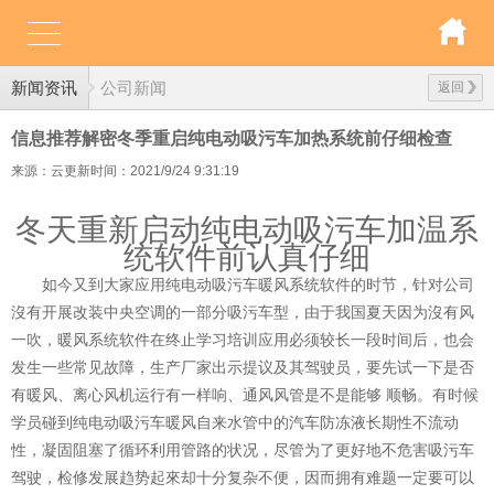
新闻资讯
公司新闻
返回
信息推荐解密冬季重启纯电动吸污车加热系统前仔细检查
来源：云更新
时间：2021/9/24 9:31:19
冬天重新启动纯电动吸污车加温系
统软件前认真仔细
如今又到大家应用
纯电动吸污车
暖风系统软件的时节，针对公司
沒有开展改装中央空调的一部分吸污车型，由于我国夏天因为沒有风
一吹，暖风系统软件在终止学习培训应用必须较长一段时间后，也会
发生一些常见故障，生产厂家出示提议及其驾驶员，要先试一下是否
有暖风、离心风机运行有一样响、通风风管是不是能够 顺畅。有时候
学员碰到纯电动吸污车暖风自来水管中的汽车防冻液长期性不流动
性，凝固阻塞了循环利用管路的状况，尽管为了更好地不危害吸污车
驾驶，检修发展趋势起來却十分复杂不便，因而拥有难题一定要可以